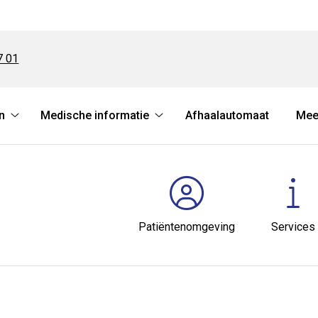
7 01
n
Medische informatie
Afhaalautomaat
Mee
Online
Medische
regelen
informatie
submenu
submenu
Patiëntenomgeving
Services