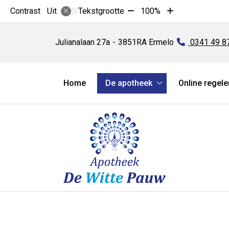
Tekst
Tekst
Contrast
Tekstgrootte
100%
Uit
verkleinen
vergroten
Apotheek
met
met
de
Julianalaan
27a
3851RA
Ermelo
Tel:
0341 49 8
10%
10%
Witte
Pauw
Hoofdmenu
Home
De apotheek
Online regele
De
apotheek
submenu