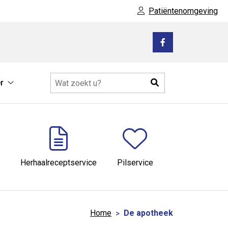
Patiëntenomgeving
Bezoek
onze
facebook
Zoeken
r
pagina
Meer
submenu
Herhaalreceptservice
Pilservice
Home
De apotheek