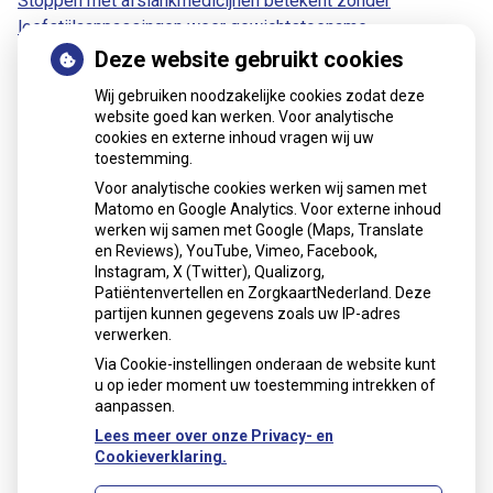
Stoppen met afslankmedicijnen betekent zonder
leefstijlaanpassingen weer gewichtstoename
Kookadvies drinkwater in provincie Utrecht vanwege
Deze website gebruikt cookies
besmetting
Wij gebruiken noodzakelijke cookies zodat deze
Terugroepactie babyvoeding Nestlé: bacterie kan baby’s
website goed kan werken. Voor analytische
ziek maken
cookies en externe inhoud vragen wij uw
toestemming.
Voor analytische cookies werken wij samen met
Matomo en Google Analytics. Voor externe inhoud
werken wij samen met Google (Maps, Translate
en Reviews), YouTube, Vimeo, Facebook,
Instagram, X (Twitter), Qualizorg,
Patiëntenvertellen en ZorgkaartNederland. Deze
partijen kunnen gegevens zoals uw IP-adres
verwerken.
Via Cookie-instellingen onderaan de website kunt
u op ieder moment uw toestemming intrekken of
aanpassen.
Lees meer over onze Privacy- en
Cookieverklaring.