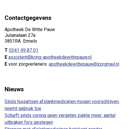
Contactgegevens
Apotheek De Witte Pauw
Julianalaan 27a
3851RA Ermelo
T
0341 49 87 01
E
assistent@kring-apotheekdewittepauw.nl
E
voor zorgverleners:
apotheekdewittepauw@zorgmail.nl
Nieuws
Sinds huisartsen afslankmedicijnen mogen voorschrijven,
neemt gebruik toe
Schurft sinds corona geen vergeten ziekte meer: aantal
uitbraken fors gestegen