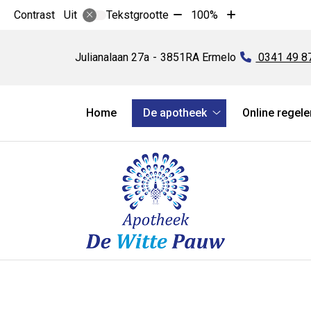
Tekst
Tekst
Contrast
Tekstgrootte
100%
Uit
verkleinen
vergroten
Apotheek
met
met
de
Julianalaan
27a
3851RA
Ermelo
Tel:
0341 49 8
10%
10%
Witte
Pauw
Hoofdmenu
Home
De apotheek
Online regele
De
apotheek
submenu