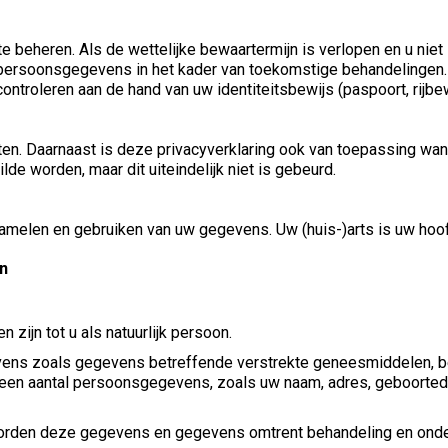
 beheren. Als de wettelijke bewaartermijn is verlopen en u niet
 de persoonsgegevens in het kader van toekomstige behandelingen.
roleren aan de hand van uw identiteitsbewijs (paspoort, rijbewi
nten. Daarnaast is deze privacyverklaring ook van toepassing w
lde worden, maar dit uiteindelijk niet is gebeurd.
zamelen en gebruiken van uw gegevens. Uw (huis-)arts is uw hoo
n
zijn tot u als natuurlijk persoon.
vens zoals gegevens betreffende verstrekte geneesmiddelen, beh
om een aantal persoonsgegevens, zoals uw naam, adres, geboort
rden deze gegevens en gegevens omtrent behandeling en onder