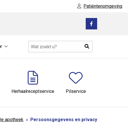
Patiëntenomgeving
Bezoek
onze
facebook
Zoeken
r
pagina
Meer
submenu
Herhaalreceptservice
Pilservice
De apotheek
Persoonsgegevens en privacy