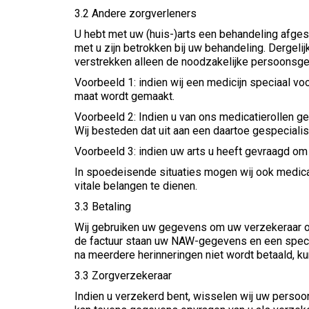
3.2 Andere zorgverleners
U hebt met uw (huis-)arts een behandeling afge
met u zijn betrokken bij uw behandeling. Dergel
verstrekken alleen de noodzakelijke persoonsg
Voorbeeld 1: indien wij een medicijn speciaal v
maat wordt gemaakt.
Voorbeeld 2: Indien u van ons medicatierollen g
Wij besteden dat uit aan een daartoe gespeciali
Voorbeeld 3: indien uw arts u heeft gevraagd om 
In spoedeisende situaties mogen wij ook medic
vitale belangen te dienen.
3.3 Betaling
Wij gebruiken uw gegevens om uw verzekeraar of u
de factuur staan uw NAW-gegevens en een specifi
na meerdere herinneringen niet wordt betaald, 
3.3 Zorgverzekeraar
Indien u verzekerd bent, wisselen wij uw persoo