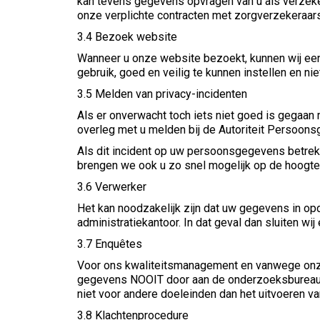
kan tevens gegevens opvragen van u als verzeke
onze verplichte contracten met zorgverzekeraa
3.4 Bezoek website
Wanneer u onze website bezoekt, kunnen wij een
gebruik, goed en veilig te kunnen instellen en ni
3.5 Melden van privacy-incidenten
Als er onverwacht toch iets niet goed is gegaan
overleg met u melden bij de Autoriteit Persoon
Als dit incident op uw persoonsgegevens betrekk
brengen we ook u zo snel mogelijk op de hoogte
3.6 Verwerker
Het kan noodzakelijk zijn dat uw gegevens in op
administratiekantoor. In dat geval dan sluiten w
3.7 Enquêtes
Voor ons kwaliteitsmanagement en vanwege onze 
gegevens NOOIT door aan de onderzoeksbureaus 
niet voor andere doeleinden dan het uitvoeren v
3.8 Klachtenprocedure