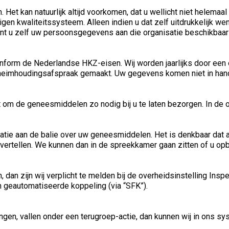
. Het kan natuurlijk altijd voorkomen, dat u wellicht niet helemaal
igen kwaliteitssysteem. Alleen indien u dat zelf uitdrukkelijk wen
unt u zelf uw persoonsgegevens aan die organisatie beschikbaar 
nform de Nederlandse HKZ-eisen. Wij worden jaarlijks door een o
eheimhoudingsafspraak gemaakt. Uw gegevens komen niet in hande
om de geneesmiddelen zo nodig bij u te laten bezorgen. In de
tie aan de balie over uw geneesmiddelen. Het is denkbaar dat
s vertellen. We kunnen dan in de spreekkamer gaan zitten of u opb
, dan zijn wij verplicht te melden bij de overheidsinstelling In
en geautomatiseerde koppeling (via “SFK”).
ngen, vallen onder een terugroep-actie, dan kunnen wij in ons 