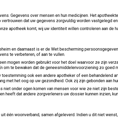
ens. Gegevens over mensen en hun medicijnen. Het apotheektea
p vertrouwen dat uw gegevens zorgvuldig worden vastgelegd en 
 onze apotheek komt, wij uw identiteit willen controleren aan de 
heim en daarnaast is er de Wet bescherming persoonsgegevens. 
ens te verbeteren, of aan te vullen.
leen mogen worden gebruikt voor het doel waarvoor ze zijn verz
En om te bewaken dat de geneesmiddelenvoorziening zo goed mo
w toestemming ook een andere apotheker of een behandelend arts
elang met het oog op uw gezondheid. Ook zij zijn gebonden aan 
s niet onder ogen komen van mensen voor wie ze niet zijn beste
en heeft dat andere zorgverleners uw dossier kunnen inzien, kun
it één woonverband, samen afgeleverd. Indien u dit niet wenst, 