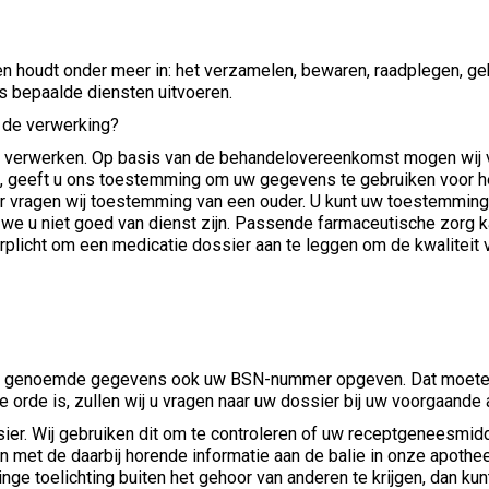
en houdt onder meer in: het verzamelen, bewaren, raadplegen, ge
s bepaalde diensten uitvoeren.
 de verwerking?
 verwerken. Op basis van de behandelovereenkomst mogen wij 
jft, geeft u ons toestemming om uw gegevens te gebruiken voor h
ar vragen wij toestemming van een ouder. U kunt uw toestemming 
 we u niet goed van dienst zijn. Passende farmaceutische zorg k
erplicht om een medicatie dossier aan te leggen om de kwaliteit
2.1. genoemde gegevens ook uw BSN-nummer opgeven. Dat moeten w
 orde is, zullen wij u vragen naar uw dossier bij uw voorgaande
sier. Wij gebruiken dit om te controleren of uw receptgeneesmi
met de daarbij horende informatie aan de balie in onze apotheek
nge toelichting buiten het gehoor van anderen te krijgen, dan kunt