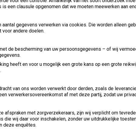
rde voor een controle. Afhankelijk van het soort onderzoek moe
rs is een clausule opgenomen dat we moeten meewerken aan enq
 aantal gegevens verwerken via cookies. Die worden alleen geb
et voor andere doelen.
 met de bescherming van uw persoonsgegevens – of wij vermoeden d
sgegevens.
ing heeft en voor u mogelijk een grote kans op een grote reikwi
.
dracht van ons worden verwerkt door derden, zoals de leverancie
ij een verwerkersovereenkomst af met deze partij, zodat uw priv
afspraken met zorgverzekeraars, zijn wij verplicht om tevrede
die wij daar voor inschakelen, zonder uw uitdrukkelijke toest
an deze enquêtes.