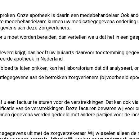
sproken. Onze apotheek is daarin een medebehandelaar. Ook ande
ijke medebehandelaars kunnen uw medicatiegegevens onderling ui
egevens aan deze zorgverleners.
oor u moet worden bereiden, dan vertellen we u dat het in een g
eleverd krijgt, dan heeft uw huisarts daarvoor toestemming gege
seerde apotheek in Nederland.
bloed te laten prikken, kan het laboratorium dat dit analyseert
atiegegevens aan de betrokken zorgverleners (bijvoorbeeld spo
 een factuur te sturen voor de verstrekkingen. Dat kan ook via 
catie van de verstrekkingen. Deze facturen bewaren wij voor on
kunnen gegevens worden gedeeld met andere partijen voor de inc
nsgegevens uit met de zorgverzekeraar. Wij wisselen alleen de 