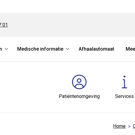
7 01
n
Medische informatie
Afhaalautomaat
Mee
Online
Medische
regelen
informatie
submenu
submenu
Patiëntenomgeving
Services
Home