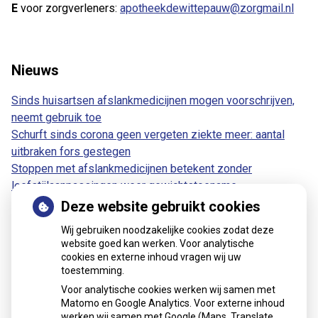
E
voor zorgverleners:
apotheekdewittepauw@zorgmail.nl
Nieuws
Sinds huisartsen afslankmedicijnen mogen voorschrijven,
neemt gebruik toe
Schurft sinds corona geen vergeten ziekte meer: aantal
uitbraken fors gestegen
Stoppen met afslankmedicijnen betekent zonder
leefstijlaanpassingen weer gewichtstoename
Kookadvies drinkwater in provincie Utrecht vanwege
Deze website gebruikt cookies
besmetting
Wij gebruiken noodzakelijke cookies zodat deze
Terugroepactie babyvoeding Nestlé: bacterie kan baby’s
website goed kan werken. Voor analytische
ziek maken
cookies en externe inhoud vragen wij uw
toestemming.
Voor analytische cookies werken wij samen met
Matomo en Google Analytics. Voor externe inhoud
werken wij samen met Google (Maps, Translate